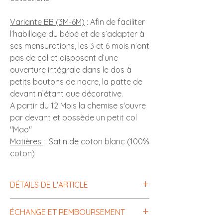
Variante BB (3M-6M)
:
Afin de faciliter
l’habillage du bébé et de s’adapter à
ses mensurations, les 3 et 6 mois n’ont
pas de col et disposent d’une
ouverture intégrale dans le dos à
petits boutons de nacre, la patte de
devant n’étant que décorative.
A partir du 12 Mois la chemise s'ouvre
par devant et possède un petit col
"Mao"
Matières
:
Satin de coton blanc (100%
coton)
DÉTAILS DE L'ARTICLE
Variante BB (3M-6M) :
ÉCHANGE ET REMBOURSEMENT
Afin de faciliter l’habillage du bébé et de