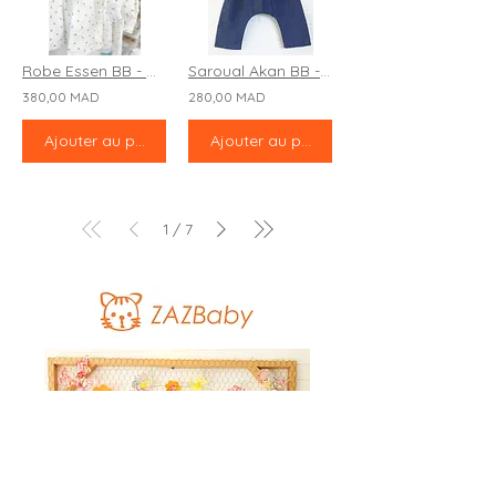
Robe Essen BB - ML "Fraises des bois"
Saroual Akan BB - Long "Casablanca"
380,00 MAD
280,00 MAD
Ajouter au panier
Ajouter au panier
1
7
/